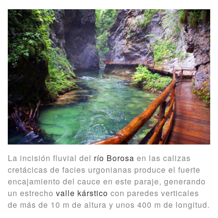
La incisión fluvial del
río Borosa
en las calizas
cretácicas de facies urgonianas produce el fuerte
encajamiento del cauce en este paraje, generando
un estrecho
valle kárstico
con paredes verticales
de más de 10 m de altura y unos 400 m de longitud.